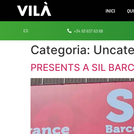
INICI
QU
+34 93 637 63 68
ES
Categoria:
Uncate
PRESENTS A SIL BAR