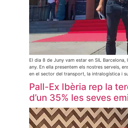
El dia 8 de Juny vam estar en SIL Barcelona, la
any. En ella presentem els nostres serveis, 
en el sector del transport, la intralogística i
Pall-Ex Ibèria rep la t
d’un 35% les seves em