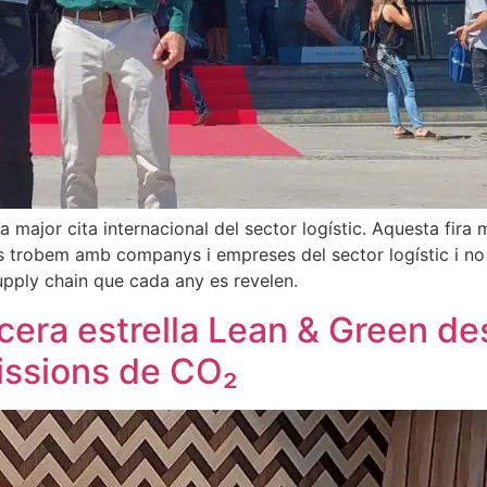
 major cita internacional del sector logístic. Aquesta fira 
ens trobem amb companys i empreses del sector logístic i n
 supply chain que cada any es revelen.
ercera estrella Lean & Green d
issions de CO₂