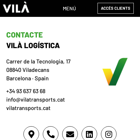
MENÚ
ACCÉS CLIENTS
ACCÉS CLIENTS
CONTACTE
VILÀ LOGÍSTICA
Carrer de la Tecnologia, 17
08840 Viladecans
Barcelona · Spain
+34 93 637 63 68
info@vilatransports.cat
vilatransports.cat